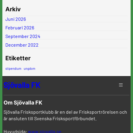
Arkiv
Juni 2026
Februari 2026
September 2024
December 2022
Etiketter
stipendium
ungdom
Sjövalla FK
Om Sjövalla FK
Sjövalla Frisksportklubb är en del av Frisksportrörelsen och
är ansluten till Svenska Frisksportförbundet.
Huvudsida:
www.sjovalla.se