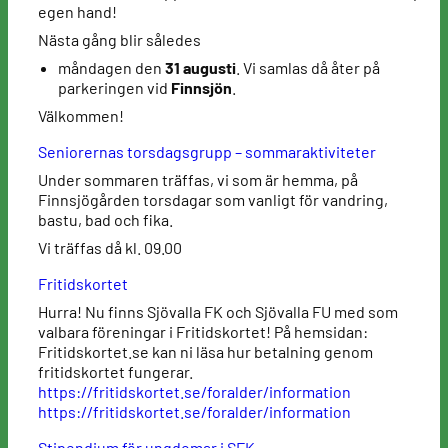
egen hand!
Nästa gång blir således
måndagen den
31 augusti
. Vi samlas då åter på
parkeringen vid
Finnsjön
.
Välkommen!
Seniorernas torsdagsgrupp – sommaraktiviteter
Under sommaren träffas, vi som är hemma, på
Finnsjögården torsdagar som vanligt för vandring,
bastu, bad och fika.
Vi träffas då kl. 09.00
Fritidskortet
Hurra! Nu finns Sjövalla FK och Sjövalla FU med som
valbara föreningar i Fritidskortet! På hemsidan:
Fritidskortet.se kan ni läsa hur betalning genom
fritidskortet fungerar.
https://fritidskortet.se/foralder/information
https://fritidskortet.se/foralder/information
Stipendium för ungdomar i SFK