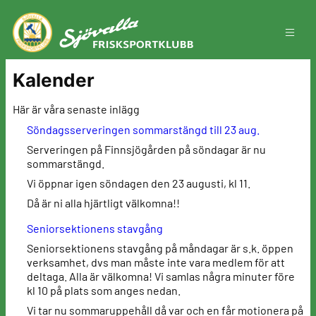
Hoppa
till
innehåll
Kalender
Här är våra senaste inlägg
Söndagsserveringen sommarstängd till 23 aug.
Serveringen på Finnsjögården på söndagar är nu
sommarstängd.
Vi öppnar igen söndagen den 23 augusti, kl 11.
Då är ni alla hjärtligt välkomna!!
Seniorsektionens stavgång
Seniorsektionens stavgång på måndagar är s.k. öppen
verksamhet, dvs man måste inte vara medlem för att
deltaga. Alla är välkomna! Vi samlas några minuter före
kl 10 på plats som anges nedan.
Vi tar nu sommaruppehåll då var och en får motionera på