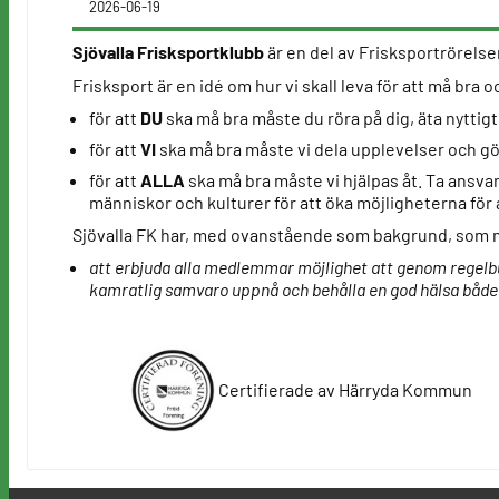
2026-06-19
Sjövalla Frisksportklubb
är en del av Frisksportrörelsen
Frisksport är en idé om hur vi skall leva för att må bra 
för att
DU
ska må bra måste du röra på dig, äta nyttig
för att
VI
ska må bra måste vi dela upplevelser och gö
för att
ALLA
ska må bra måste vi hjälpas åt. Ta ansvar
människor och kulturer för att öka möjligheterna för a
Sjövalla FK har, med ovanstående som bakgrund, som 
att erbjuda alla medlemmar möjlighet att genom regelbun
kamratlig samvaro uppnå och behålla en god hälsa både 
Certifierade av Härryda Kommun