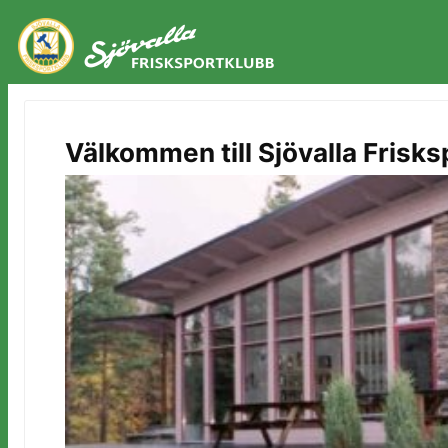
Hoppa
till
innehåll
Välkommen till Sjövalla Frisk