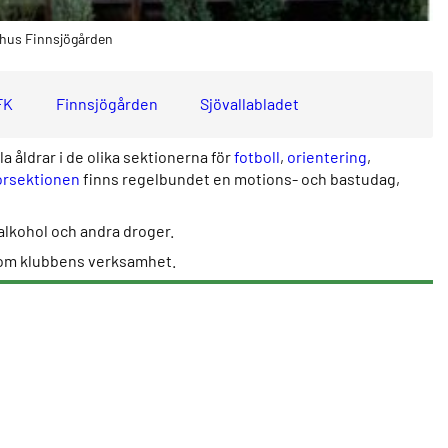
bhus Finnsjögården
FK
Finnsjögården
Sjövallabladet
la åldrar i de olika sektionerna för
fotboll
,
orientering
,
orsektionen
finns regelbundet en motions- och bastudag,
 alkohol och andra droger.
n om klubbens verksamhet.