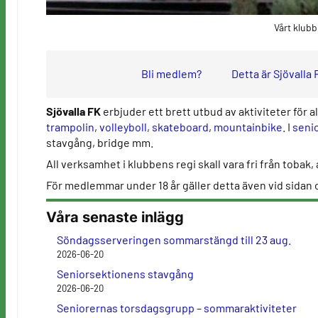
Vårt klub
Bli medlem?
Detta är Sjövalla 
Sjövalla FK
erbjuder ett brett utbud av aktiviteter för al
trampolin
,
volleyboll
,
skateboard
,
mountainbike
. I
seni
stavgång, bridge mm.
All verksamhet i klubbens regi skall vara fri från tobak,
För medlemmar under 18 år gäller detta även vid sida
Våra senaste inlägg
Söndagsserveringen sommarstängd till 23 aug.
2026-06-20
Seniorsektionens stavgång
2026-06-20
Seniorernas torsdagsgrupp – sommaraktiviteter